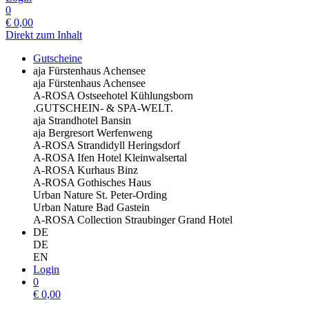
0
€
0,00
Direkt zum Inhalt
Gutscheine
aja Fürstenhaus Achensee
aja Fürstenhaus Achensee
A-ROSA Ostseehotel Kühlungsborn
.GUTSCHEIN- & SPA-WELT.
aja Strandhotel Bansin
aja Bergresort Werfenweng
A-ROSA Strandidyll Heringsdorf
A-ROSA Ifen Hotel Kleinwalsertal
A-ROSA Kurhaus Binz
A-ROSA Gothisches Haus
Urban Nature St. Peter-Ording
Urban Nature Bad Gastein
A-ROSA Collection Straubinger Grand Hotel
DE
DE
EN
Login
0
€
0,00