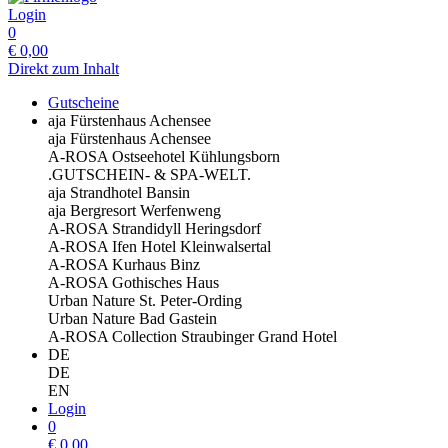
Login
0
€
0,00
Direkt zum Inhalt
Gutscheine
aja Fürstenhaus Achensee
aja Fürstenhaus Achensee
A-ROSA Ostseehotel Kühlungsborn
.GUTSCHEIN- & SPA-WELT.
aja Strandhotel Bansin
aja Bergresort Werfenweng
A-ROSA Strandidyll Heringsdorf
A-ROSA Ifen Hotel Kleinwalsertal
A-ROSA Kurhaus Binz
A-ROSA Gothisches Haus
Urban Nature St. Peter-Ording
Urban Nature Bad Gastein
A-ROSA Collection Straubinger Grand Hotel
DE
DE
EN
Login
0
€
0,00